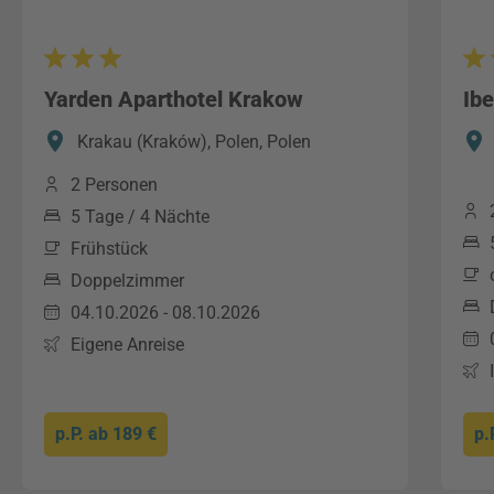
Yarden Aparthotel Krakow
Ibe
Krakau (Kraków), Polen, Polen
2 Personen
5 Tage / 4 Nächte
Frühstück
Doppelzimmer
04.10.2026 - 08.10.2026
Eigene Anreise
p.P. ab
189 €
p.