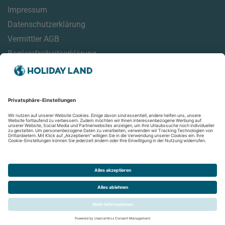
Impressum
Datenschutzerklärung
Vermittler AGB
Barrierefreiheitserklärung
Service
Online Check-In Informationen
Reisehinweise
Reisemonitor
Aktuelles
Newsletter
Folgen Sie uns auf: