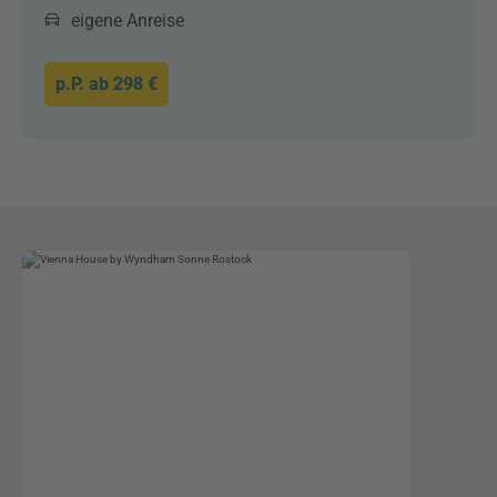
eigene Anreise
p.P. ab
298 €