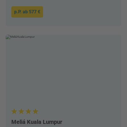
p.P. ab
577 €
Meliá Kuala Lumpur